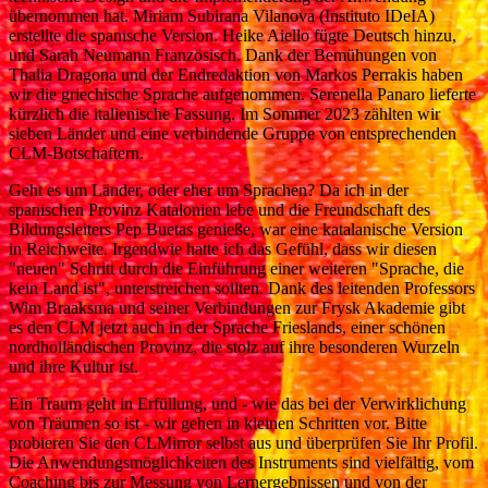
übernommen hat. Miriam Subirana Vilanova (Instituto IDeIA)
erstellte die spanische Version. Heike Aiello fügte Deutsch hinzu,
und Sarah Neumann Französisch. Dank der Bemühungen von
Thalia Dragona und der Endredaktion von Markos Perrakis haben
wir die griechische Sprache aufgenommen. Serenella Panaro lieferte
kürzlich die italienische Fassung. Im Sommer 2023 zählten wir
sieben Länder und eine verbindende Gruppe von entsprechenden
CLM-Botschaftern.
Geht es um Länder, oder eher um Sprachen? Da ich in der
spanischen Provinz Katalonien lebe und die Freundschaft des
Bildungsleiters Pep Buetas genieße, war eine katalanische Version
in Reichweite. Irgendwie hatte ich das Gefühl, dass wir diesen
"neuen" Schritt durch die Einführung einer weiteren "Sprache, die
kein Land ist", unterstreichen sollten. Dank des leitenden Professors
Wim Braaksma und seiner Verbindungen zur Frysk Akademie gibt
es den CLM jetzt auch in der Sprache Frieslands, einer schönen
nordholländischen Provinz, die stolz auf ihre besonderen Wurzeln
und ihre Kultur ist.
Ein Traum geht in Erfüllung, und - wie das bei der Verwirklichung
von Träumen so ist - wir gehen in kleinen Schritten vor. Bitte
probieren Sie den CLMirror selbst aus und überprüfen Sie Ihr Profil.
Die Anwendungsmöglichkeiten des Instruments sind vielfältig, vom
Coaching bis zur Messung von Lernergebnissen und von der