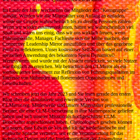
Im Laufe der Jahre wechselten die Mitglieder der "Kerngruppe"
ständig. Würden wir alle Mitgestalter von Anfang an einladen,
würde die Gruppe wahrscheinlich bis zu dreißig Personen zählen.
Wenn wir wieder zusammenkämen, hätten wir wahrscheinlich viel
Spaß und wären uns einig, dass wir uns wirklich freuen, wenn
Führungskräfte, Manager, Fachleute sich die Mühe machen, den
Connective Leadership Mirror auszufüllen und über das gegebene
Profil zu reflektieren. Unser kostenloser Self-Scan basiert auf einer
speziellen Anwendung des bekannten Spiral Dynamics©
Wertesystems und wurde mit der Absicht entwickelt, so viele Nutzer
wie möglich zu erreichen. Wir betrachten den CLMirror als ein
wertebasiertes Instrument zur Reflexion von Führungsqualitäten im
Interesse von blühenden und florierenden Organisationen und
Gesellschaften.
Wir schreiben jetzt das Jahr 2023 und Sie lesen gerade den ersten
Blog über die aktualisierte und erweiterte Version von
CLMirror.org. Mittlerweile sind unsere Mitgestalter professionelle
Berater, die eine CLM-Übersetzung in ihre Muttersprache geliefert
haben und sich unserer Mission als hochgeschätzte CLM-
Botschafter angeschlossen haben. Chronologisch gesehen können
wir sagen, dass Edwin de Vos und ich die niederländische und
englische Sprache vertreten, seit er die Verantwortung für das
technische Design und die Implementierung der Anwendung