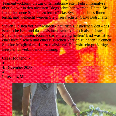
Teamentwicklung bis zur organisationsweiten Führungsanalyse,
über die wir in den nächsten Blogs schreiben werden. Hätten Sie
Lust, eine neue Sprache zu lernen? Das System macht es Ihnen
leicht, und vielleicht werden Sie unser nächster CLM-Botschafter.
Stellen Sie sich vor, wir würden - natürlich zur gleichen Zeit - das
israelische Ivrit und das palästinensische Arabisch als nächste
Sprachen einführen. Könnte das ein wenig helfen? Und was ist von
einer ukrainischen und einer russischen Version zu halten? Kennen
Sie eine Möglichkeit, das zu realisieren? Das wäre ein großartiges
Beispiel für verbindende Führung.
Cees Hoogendijk
●
4. Dezember 2023
●
Lesezeit 4 Minuten