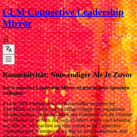
CLM
Connective Leadership
Mirror
Konnektivität: Notwendiger Als Je Zuvor
Der Connective Leadership Mirror ist jetzt in neun Sprachen
verfügbar
Im Jahr 2008 empfing eine alte Wassermühle im Osten der
Niederlande eine kleine und vielfältige Gruppe von engagierten
Wissenschaftlern, Führungskräften und Praktikern, um die Gründer
einer Mission zu werden, die nach 15 Jahren immer noch lebendig
und aktiv ist. Wir machten uns klar, worum es bei Connective
Leadership geht, warum es so wichtig ist, es zu praktizieren, und
wie man diese wertvolle Qualität entwickeln kann.