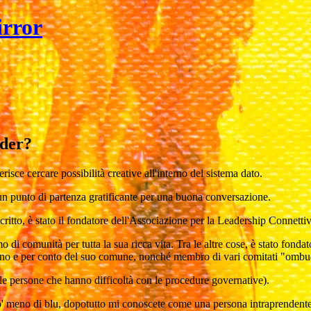
irror
der?
isce cercare possibilità creative all'interno del sistema dato.
un punto di partenza gratificante per una buona conversazione.
scritto, è stato il fondatore dell'Associazione per la Leadership Connett
 di comunità per tutta la sua ricca vita. Tra le altre cose, è stato fondat
nterno e per conto del suo comune, nonché membro di vari comitati "omb
le persone che hanno difficoltà con le procedure governative).
po' meno di blu, dopotutto mi conoscete come una persona intraprendent