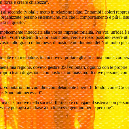
n forza e creare chiarezza".
lu) al secondo (viola) e metto in relazione i due. Entrambi i colori rappre
n organizzate, persino sistematiche, ma che il comportamento è più il ri
iato in questo."
emplicemente intrecciata alla vostra imprenditorialità. Per voi, un'idea è
 i vostri sistemi di valori arancione, verde e rosso possono essere utili.
 vostro alto grado di turchese, dimostrate un dominio del Noi molto più a
idente e di mediatore, in cui dovevi portare gli altri a una buona cooper
nella mia regione, dovevo gestire 350 volontari, ognuno con le proprie
proprio team di gestione composto da un massimo di nove persone, con l
i. Volontario non vuol dire completamente libero. In fondo, come Croce 
re. Sono tutti necessari".
, ma ci si muove nella società. Il trucco è collegare il sistema con perso
sso e poi agisca in base a un interesse genuino per le persone".