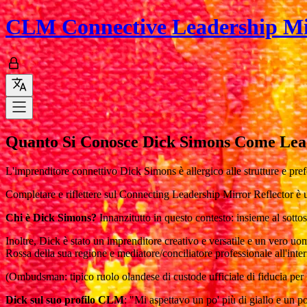
CLM
Connective Leadership M
Quanto Si Conosce Dick Simons Come Lea
L'imprenditore connettivo Dick Simons è allergico alle strutture e prefer
Completare e riflettere sul Connecting Leadership Mirror Reflector è 
Chi è Dick Simons?
Innanzitutto in questo contesto: insieme al sotto
Inoltre, Dick è stato un imprenditore creativo e versatile e un vero uomo
Rossa della sua regione e mediatore/conciliatore professionale all'i
(Ombudsman: tipico ruolo olandese di custode ufficiale di fiducia per 
Dick sul suo profilo CLM
: "Mi aspettavo un po' più di giallo e un 