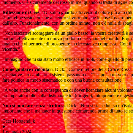
momento. C'è sicuramente del rosso in me, quando si tratta di agire co
Riflessione di Cees
: "Di solito guardo attraverso il colore più alto (b
si potrebbe sostenere che al centro si vorrebbe che le cose fossero be
dall'alto. Funzionalmente, con un ordine mirato, non c'è nulla di sbagl
"Non lasciatevi scoraggiare da un giallo basso: la vostra creatività è s
portare effettivamente un nuovo prodotto o servizio nel mondo. È qui che
qualità che vi permette di prosperare in circostanze complesse. Con il
vicenda."
"Immagino che tu sia stato molto efficace in ruoli, come quello di pres
Come guidare i volontari
. Dick: "Come direttore della Croce Rossa 
aspettative, ho cambiato il sistema passando da "1 capo" a un vero e 
fare politica in modo sistematico e con una buona consultazione."
"A volte anche con la conseguenza di dover licenziare alcuni volontar
ho imparato molto sulla distinzione tra (dirigere), intraprendere e gesti
Non si può fare senza struttura
. Dick: "Non si sta seduti su un'isola
importante che il manager in questione comprenda prima di tutto se ste
Cees Hoogendijk
●
1 gennaio 2024