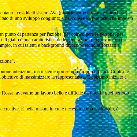
sentano i cosiddetti sistemi-We (proprio come il verde e il turchese), e
sultato di uno sviluppo congiunto e del consenso, piuttosto che imposto
 un punto di partenza per l'azione, per coinvolgere le persone, per
 Il giallo è una caratteristica delle generazioni più giovani: una
mpio, in cui talenti e background diversi possono rafforzarsi a
azione".
 buone intenzioni, ma insieme non sempre troppo efficaci. Contro le
'obiettivo di massimizzare la rappresentanza. E abbiamo iniziato a
Rossa, avevamo un lavoro bello e difficile da fare. In quel periodo
ne creative. E nella misura in cui è necessaria una leadership, è