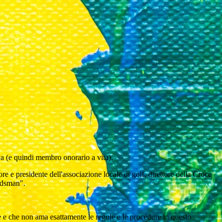
iva (e quindi membro onorario a vita).
ore e presidente dell'associazione locale di golf, direttore della Croce
udsman".
e e che non ama esattamente le regole e le procedure in questo