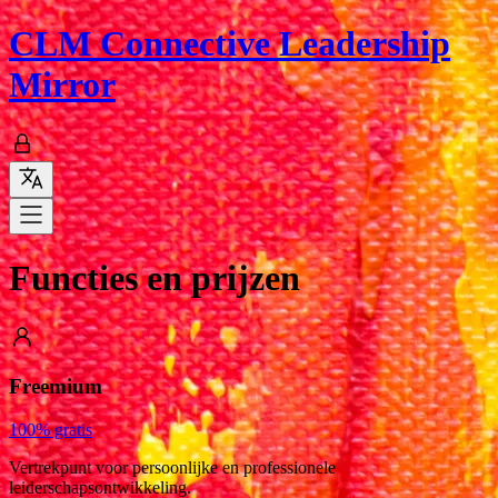
CLM
Connective Leadership
Mirror
Functies en prijzen
Freemium
100% gratis
Vertrekpunt voor persoonlijke en professionele
leiderschapsontwikkeling.