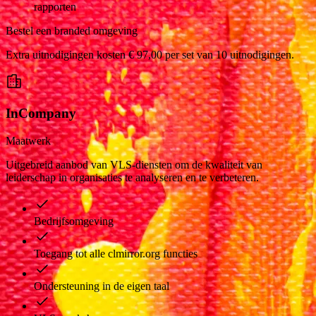
rapporten
Bestel een branded omgeving
Extra uitnodigingen kosten € 97,00 per set van 10 uitnodigingen.
InCompany
Maatwerk
Uitgebreid aanbod van VLS-diensten om de kwaliteit van
leiderschap in organisaties te analyseren en te verbeteren.
Bedrijfsomgeving
Toegang tot alle clmirror.org functies
Ondersteuning in de eigen taal