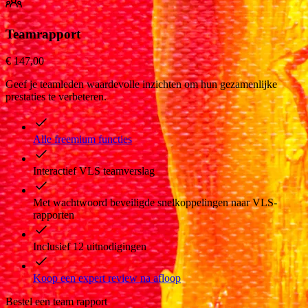
Teamrapport
€ 147,00
Geef je teamleden waardevolle inzichten om hun gezamenlijke
prestaties te verbeteren.
Alle freemium functies
Interactief VLS teamverslag
Met wachtwoord beveiligde snelkoppelingen naar VLS-
rapporten
Inclusief 12 uitnodigingen
Koop een expert review na afloop
Bestel een team rapport