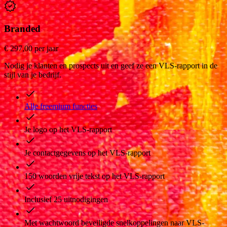
Branded
€ 297,00 per jaar
Nodig je klanten en prospects uit en geef ze een VLS-rapport in de
stijl van je bedrijf.
Alle freemium functies
Je logo op het VLS-rapport
Je contactgegevens op het VLS-rapport
150 woorden vrije tekst op het VLS-rapport
Inclusief 25 uitnodigingen
Met wachtwoord beveiligde snelkoppelingen naar VLS-