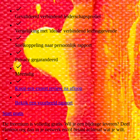
Gevalideerd verbindend leiderschapsprofiel
Vergelijking met 'ideale' verbindend leidinggevende
Snelkoppeling naar persoonlijk rapport
Privacy gegarandeerd
Meertalig
Koop een expert review na afloop
Bekijk een voorbeeld rapport
Start gratis
De freemium is volledig gratis. Wil je een bijdrage leveren? Deel
clmirror.org dan in je netwerk en/of betaal achteraf wat je wilt.