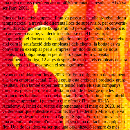
una mica menys (però encara un 40%) orientat als resultats. Això va
ser l'any 2001.
Dins de la mateixa empresa, Fran va passar d'estudiant-treballador a
temps parcial, a través de diferents llocs de supervisió, per convertir-
se en director general de botiga amb 80 persones. Quan els negocis
no anaven massa bé, va decidir centrar-se en el benestar, la
cooperació i el floriment de l'equip de la botiga. El negoci va créixer,
així com la satisfacció dels empleats i dels clients; la botiga es va
convertir en exemplar per a l'empresa: un lloc de cultiu de nous
talents, una botiga insígnia per dir-ho. Quan Fran va visitar
recentment la botiga, 12 anys després de marxar, els empleats encara
el reconeixien i li mostraven el seu agraïment.
Avancem ràpidament fins al 2023. En Fran dirigeix un departament
a la seva empresa actual. El seu equip està creixent i produeix grans
resultats. Fran també experimenta tensió entre els seus companys
directius, potser perquè manifesta un estil de lideratge que les
productores habituals no coneixen tant. Fran s'inscriu al curs híbrid
Lideratge apreciatiu i generatiu que ofereix l'Institut IDeIA
Academy. A l'inici del viatge d'aprenentatge, el maig de 2023, se li
va demanar que enllestise el Connective Leadership Mirror, que va
tornar a fer després del curs, a l'agost. Segons Fran, el curs va ser
una autèntica obertura d'ulls sobre el seu tema de facilitar equips en
flor. Una de les idees va ser que una organització sempre és més