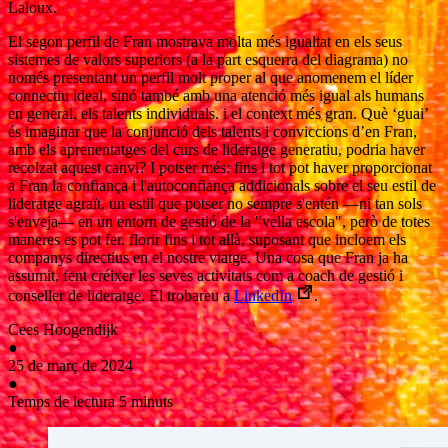
Laloux.
El segon perfil de Fran mostrava molta més igualtat en els seus
sistemes de valors superiors (a la part esquerra del diagrama) no
només presentant un perfil molt proper al que anomenem el líder
connectiu ideal, sinó també amb una atenció més igual als humans
en general, els talents individuals. i el context més gran. Què ‘guai’
és imaginar que la conjunció dels talents i conviccions d’en Fran,
amb els aprenentatges del curs de lideratge generatiu, podria haver
recolzat aquest canvi? I potser més: fins i tot pot haver proporcionat
a Fran la confiança i l'autoconfiança addicionals sobre el seu estil de
lideratge agraït, un estil que potser no sempre s'entén —ni tan sols
s'enveja— en un entorn de gestió de la "vella escola", però de totes
maneres es pot fer. florir fins i tot allà, suposant que incloem els
companys directius en el nostre viatge. Una cosa que Fran ja ha
assumit, fent créixer les seves activitats com a coach de gestió i
conseller de lideratge. El trobareu a
LinkedIn
.
Cees Hoogendijk
●
25 de març de 2024
●
Temps de lectura 5 minuts