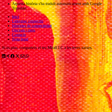
Aquesta història s'ha traduït automàticament amb Google
Translate.
Inici
Lideratge connectiu
Històries de connectivitat
Opcions i preu
Contacte
Nota legal
Si us plau, comparteix el teu Mirall LC a les teves xarxes.