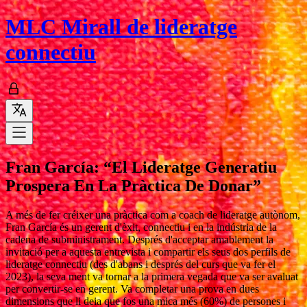
MLC
Mirall de lideratge
connectiu
Fran García: “El Lideratge Generatiu
Prospera En La Pràctica De Donar”
A més de fer créixer una pràctica com a coach de lideratge autònom,
Fran García és un gerent d'èxit, connectiu i en la indústria de la
cadena de subministrament. Després d'acceptar amablement la
invitació per a aquesta entrevista i compartir els seus dos perfils de
lideratge connectiu (des d'abans i després del curs que va fer el
2023), la seva ment va tornar a la primera vegada que va ser avaluat
per convertir-se en gerent. Va completar una prova en dues
dimensions que li deia que fos una mica més (60%) de persones i