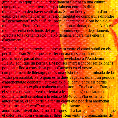
gran que un equip, i que un departament florent en una cultura
competitiva pot crear tensió, especialment entre els diferents
directius. Fran deu haver sentit això. Ser un líder generatiu d'un
equip crea automàticament la responsabilitat de compartir i difondre
la "generativitat" més enllà del propi departament. Com ho va dir
molt clar en Fran: “Com a directiu cal donar, donar, donar. Això va
molt més enllà dels límits del propi domini, equip o departament.
Afecta a tota l'organització, i això demana encara més energia
d'agraïment...”
Durant la nostra entrevista al bloc vam veure el canvi subtil en els
perfils de Fran 2023, que el va fer encara més conscient del que
podria haver passat durant l'aventura reveladora a l'Acadèmia
IDeIA. Tot i que un perfil CLM pot ser interessant per reflexionar i
pot donar lloc a considerar punts d'atenció en el vostre
comportament de lideratge, no és una visió fixa o determinada de la
vostra personalitat. Però quan es fa dues vegades, durant un període
d'aprenentatge deliberat i auto-reflexió, el canvi entre els perfils
consecutius ens explica realment una història. En el cas de Fran, on
el sistema de valors Verd (orientat a les persones) era clarament
dominant, molt semblant a la relació 60/40 com s'ha esmentat
anteriorment, el seu perfil va fer un canvi que podríem anomenar
“cap a més verd verd”: un augment del sistemes de valors
anomenats "nivell dos" Groc i Turquesa. La barreja d'ambdós fa que
el color Teal, com s'esmenta al llibre Reinventing Organizations de