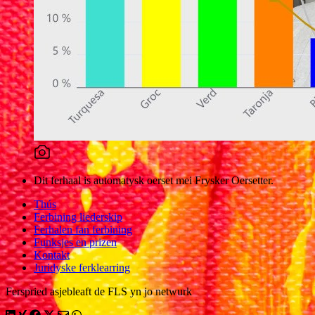
Dit ferhaal is automatysk oerset mei Frysker Oersetter.
Thús
Ferbining liederskip
Ferhalen fan ferbining
Funksjes en prizen
Kontakt
Juridyske ferklearring
Ferspried asjebleaft de FLS yn jo netwurk