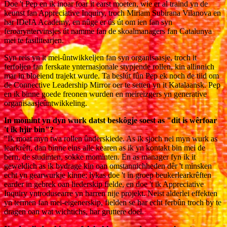
Doe 't Pep en ik inoar foar it earst moeten, wie er al traind yn de
keunst fan Appreciative Inquiry, troch Miriam Subirana Vilanova en
har IDeIA Academy, en nûge er ús út om ien fan syn
feroaryntervinsjes út namme fan de skoalmanagers fan Catalunya
mei te fasilitearjen.
Syn reis yn it mei-ûntwikkeljen fan syn organisaasje, troch it
ferfoljen fan ferskate ynternasjonale stypjende rollen, kin allinnich
mar in bloeiend trajekt wurde. Ta beslút fûn Pep ek noch de tiid om
de Connective Leadership Mirror oer te setten yn it Katalaansk. Pep
en ik binne goede freonen wurden en meireizgers yn generative
organisaasjeûntwikkeling.
In momint yn dyn wurk datst beskôgje soest as "dit is wêrfoar
't ik hjir bin"?
"Ik moat myn twa rollen ûnderskiede. As ik sjoch nei myn wurk as
learkrêft, dan binne eins alle kearen as ik yn kontakt bin mei de
bern, de studinten, sokke mominten. En as manager fyn ik it
geweldich as ik bydrage kin oan omstannichheden dêr 't minsken
echt yn gearwurkje kinne; lykas doe 't in groep beukerlearkrêften
earder in gebrek oan liederskip fielde, en doe 't ik Appreciative
Inquiry yntrodusearre yn harren nije projekt. Neist alderlei effekten
yn termen fan mei-eigenerskip, fielden se har echt ferbûn troch by te
dragen oan wat wichtichs, har gruttere doel.