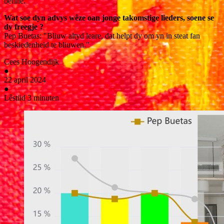
befine."
Wat soe dyn advys wêze oan jonge takomstige lieders, soene se
dy freegje ?
Pep Buetas: "Bliuw altyd leare, dat helpt dy om yn in steat fan
beskiedenheid te bliuwen."
Cees Hoogendijk
●
22 april 2024
●
Lêstiid 3 minuten