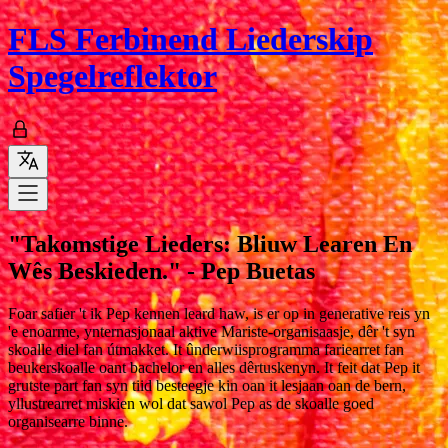
FLS
Ferbinend Liederskip
Spegelreflektor
"Takomstige Lieders: Bliuw Learen En
Wês Beskieden." - Pep Buetas
Foar safier 't ik Pep kennen leard haw, is er op in generative reis yn
'e enoarme, ynternasjonaal aktive Mariste-organisaasje, dêr 't syn
skoalle diel fan útmakket. It ûnderwiisprogramma fariearret fan
beukerskoalle oant bachelor en alles dêrtuskenyn. It feit dat Pep it
grutste part fan syn tiid besteegje kin oan it lesjaan oan de bern,
yllustrearret miskien wol dat sawol Pep as de skoalle goed
organisearre binne.