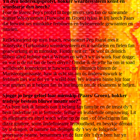
Yn dyn liederskipsprofyl, hokker weardesysteem kenst en
wurdearje dyn heech?
Foar de lêzers: Pep's profyl lit hege nivo's sjen fan de saneamde
hegere Wij-systemen (Turwoise en Groen) lykas in frij heech Paars
dat ferwiist nei minsklike ferbûnens en byhearrende gewoanten en
rituelen.
Reflektearjend op myn fraach, resonearret Pep foaral mei it
holistyske (Turkoaiske) weardesysteem en it oanfielen en fielen fan
gearwurking as in mienskip. Fierder seit er: "Ik wol ús deistich
libben altyd ferbine mei it Wêrom en wêr 't wy ús wurk foar dogge;
en wat is de rol fan de bern dêryn? Omdat ik de jefte ha om in soad
wrâldwide konneksjes te hawwen, net allinnich binnen de
Maristeorganisaasje, haw ik echt sin om ús ûnderwiiswurk te
ferbinen mei wat der yn 'e wrâld bart. Wy leararen binne hjir foar
wat grutters as it helpen fan ús learlingen om de eksamens te heljen.
Sjogge jo hege gefoel foar mienskip (Paars/ Groen), hokker
tradysje bestean bliuwe moatte soe?"
"As bern tink ik fansels oan it belang fan famylje en de treast dy 't
bern ûnderfine yn in fertroude, feilige en leafdefolle omjouwing. Lit
ús allegearre en altyd wach wêze op de oan - of ôfwêzigens fan
dizze gruttere, soms ûndefiniearre fertroudheid, en besykje dêroan
by te dragen, út namme fan dejingen dy 't wy de folgjende
generaasje neame, benammen yn de faze dêr 't dyn bern har yn