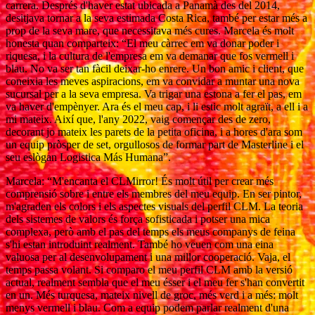
carrera. Després d'haver estat ubicada a Panamà des del 2014,
desitjava tornar a la seva estimada Costa Rica, també per estar més a
prop de la seva mare, que necessitava més cures. Marcela és molt
honesta quan comparteix: “El meu càrrec em va donar poder i
riquesa, i la cultura de l'empresa em va demanar que fos vermell i
blau. No va ser tan fàcil deixar-ho enrere. Un bon amic i client, que
coneixia les meves aspiracions, em va convidar a muntar una nova
sucursal per a la seva empresa. Va trigar una estona a fer el pas, em
va haver d'empènyer. Ara és el meu cap, i li estic molt agraït, a ell i a
mi mateix. Així que, l'any 2022, vaig començar des de zero,
decorant jo mateix les parets de la petita oficina, i a hores d'ara som
un equip pròsper de set, orgullosos de formar part de Masterline i el
seu eslògan Logistica Más Humana”.
Marcela: “M'encanta el CLMirror! És molt útil per crear més
comprensió sobre i entre els membres del meu equip. En ser pintor,
m'agraden els colors i els aspectes visuals del perfil CLM. La teoria
dels sistemes de valors és força sofisticada i potser una mica
complexa, però amb el pas del temps els meus companys de feina
s'hi estan introduint realment. També ho veuen com una eina
valuosa per al desenvolupament i una millor cooperació. Vaja, el
temps passa volant. Si comparo el meu perfil CLM amb la versió
actual, realment sembla que el meu ésser i el meu fer s'han convertit
en un. Més turquesa, mateix nivell de groc, més verd i a més: molt
menys vermell i blau. Com a equip podem parlar realment d'una