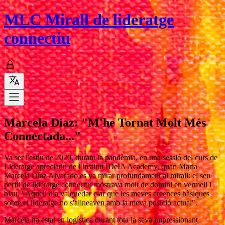
MLC
Mirall de lideratge
connectiu
Marcela Díaz: "M'he Tornat Molt Més
Connectada..."
Va ser l'estiu de 2020, durant la pandèmia, en una sessió del curs de
Lideratge apreciatiu de l'Institut IDeIA Academy, quan Maria
Marcela Díaz Alvarado es va mirar profundament al mirall: el seu
perfil de lideratge connectiu mostrava molt de domini en vermell i
blau. "Aquell dia va quedar clar que les meves creences bàsiques
sobre el lideratge no s'alineaven amb la meva posició actual".
Marcela ha estat en logística durant tota la seva impressionant