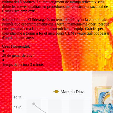
cultura del Nosaltres. I el meu augment de taronja reflecteix sens
dubte les meves qualitats emprenedores per construir la sucursal de
Costa Rica amb èxit".
Sobre el futur: “El lideratge és un tema d'intel·ligència emocional.
Només puc esperar mantenir-me a terra i mantenir-me obert, perquè
crec que això crea l'obertura i l'autenticitat a l'equip. Gràcies per
convidar-me a tornar a fer el meu propi CLM i veure què pot passar
d'aquí a quatre anys".
Cees Hoogendijk
●
29 de gener de 2024
●
Temps de lectura 3 minuts