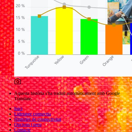
Aquesta història s'ha traduït automàticament amb Google
Translate.
Inici
Lideratge connectiu
Històries de connectivitat
Opcions i preu
Contacte