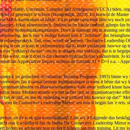
t yn ús Volatile, Uncertain, Complex and Ambiguous (VUCA) tiden, organ
armjend of generatyf te wêzen (Hoogendijk, 2023). En hoewol de Master i
ntele MBA-kurrikulum sil hâlde. Yn in protte opsichten libje wy noch 
saasjes, lykas sûnenssoarch, ûnderwiis en lokale oerheid, glimps fan 
rimêre liederskipskompetinsjes. Doe't ik útnoege om in training oer dit
omjouwing, noch oan 'e nedige kennis foar it "ferbinen" fan belanghaw
is in relaasjepraktyk. Dat, eins, wurdt de learreis "Inclusive Leadershi
iuwing is om jo team te ynformearjen dat jo krekt ynskreaun hawwe op in
en mei “ynklusyf dwaan” om by te dragen oan ynklúzje, dat is te begripe
 fan wêze, mar it doel is dat elkenien bydraacht oan ynklusiviteit. Jo ki
 oefenjen fan Appreciative Inquiry neffens de formule AI = D+I o.a. - Ap
patrick yn gedachten (Evaluation Training Programs, 1993) binne wy ​​​​n
portearjen fan it oantal bestege trainingsdagen is soms it bêste dat wy k
tige omstannichheden en libbenseveneminten folle mear ynfloed kinne ha
je inoar. Miskien moatte wy net sa fier sjen as organisatoaryske effekte
rin fan de tiid, en soe de oplieding wat ynfloed hân hawwe op dat?" Me
n, mei de Connective Leadership Mirror; ien foar it begjin fan 'e reis, s
egevens, en d'r is ek gjin kontrôlegroep. Litte wy it folgjende dus besk
draacht oan it wrâldbyld fan de lieder. De Connective Leadership Mirror
t lieders en adviseurs foar en nei it folgjen fan myn training. Lit my jo