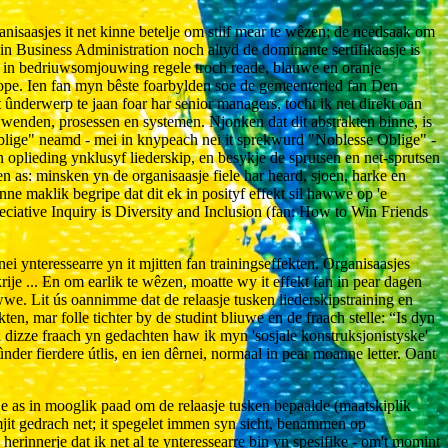
isaasjes it net kinne betelje om stiif mear te wêzen; de needsaak om
n Business Administration noch altyd de dominante sertifikaasje is
yn in bedriuwsomjouwing regele troch reade, blauwe en oranje
hope. Ien fan myn bêste foarbylden soe de gemeenteried fan Den
 ûnderwerp te jaan foar har senior managers, tocht ik net direkt oan
wenden, prosessen en systemen. Njonken dat dit abstrakten binne, is
p Oblige" neamd - mei in knypeach nei it sprekwurd "Noblesse Oblige" -
 oplieding ynklusyf liederskip, en besykje de sprutsen en net-sprutsen
n as: minsken yn de organisaasje fiele har heard, sjoen, harke en
nne maklik begripe dat dit ek in posityf effekt sil hawwe op 'e
preciative Inquiry is Diversity and Inclusion (fan: How to Win Friends
ei ynteressearre yn it mjitten fan trainingseffekten. Organisaasjes
rije ... En om earlik te wêzen, moatte wy it effekt fan in pear dagen
wwe. Lit ús oannimme dat de relaasje tusken liederskipstraining en
n, mar folle tichter by de studint bliuwe en de fraach stelle: “Is dyn
i dizze fraach yn gedachten haw ik myn 'sosjale konstruksjonistyske'
ûnder fierdere útlis, en ien dêrnei, normaal in pear moanne letter. Oant
ôgje as in mooglik paad om de relaasje tusken bepaalde (maatskiplik
 mjit gedrach net; it spegelet immen syn sicht, benammen op
 herinnerje dat ik net al te ynteressearre bin yn spesifike - om't momint