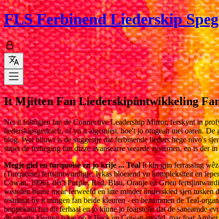
FLS
Ferbinend Liederskip Spege
It Mjitten Fan Liederskipûntwikkeling Fa
Nei it foltôgjen fan de Connective Leadership Mirror, ferskynt in pro
liederskipsgedrach, of yn it algemien, hoe't jo omgean mei oaren. De gr
blog. Wat bliuwt is de suggestje dat ferbinende lieders hege nivo's sje
stipet de ferheging fan dizze avansearre wearde systemen, en is der i
Megje giel en turquoise en jo krije ... Teal
It kin gjin ferrassing w
(Turquoise) fertsjintwurdigje, lykas bloeiend yn kompleksiteit en ie
Cowan, 1996), dêr't Purple, Red, Blau, Oranje en Grien fertsjintwurdi
wearden binne mear ferweefd en litte minder ûnderskied sjen tusken de
resultaat by it mingen fan beide kleuren - en benammen de Teal-organ
boppekant fan dit ferhaal en jo kinne jo foarstelle dat de saneamde evol
de measte kleuren lykje op it Beck en Cowan-model, mar foar Amber w