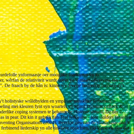
weardefolle ynformaasje oer mooglike foarkarren yn jo
, wêrfan de relativiteit wurdt útlein yn 'e maart-ôflevering fan dit
 De fraach by de hân is: kinne wy ​​leverje liederskip training dy't
't holistyske wrâldbylden en ymplisite minsklike ferbûnens
abeling mei kleuren fynt syn woartels yn Spiral Dynamics (Beck &
erlike coping systemen te behannelje eksterne stimuli. De tier 2-
pear. Dit kin it gebrûk fan Teal ferklearje - foar skilders fansels it
nventing Organisations (2014). Besykje gewoan de yllustraasje oan 'e
 ferbinend liederskip yn alle tinkbere opsichten. (Jo kinne ek sjen dat