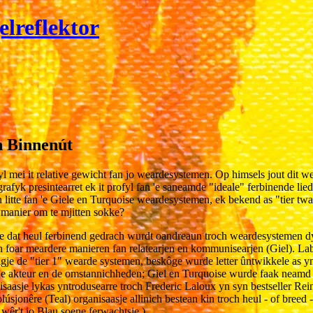
lreflektor
n Binnenút
fyl mei it relative gewicht fan jo weardesystemen. Op himsels jout dit 
afyk presintearret ek it profyl fan 'e saneamde "ideale" ferbinende lieder
n litte fan 'e Giele en Turquoise weardesystemen, ek bekend as "tier twa".
n manier om te mjitten sokke?
êze dat heul ferbinend gedrach wurdt oandreaun troch weardesystemen dy
pen foar meardere manieren fan relatearjen en kommunisearjen (Giel). L
gje de "tier 1" wearde systemen, beskôge wurde letter ûntwikkele as ynd
 akteur en de omstannichheden; Giel en Turquoise wurde faak neamd as in 
isaasje lykas yntrodusearre troch Frederic Laloux yn syn bestseller Rei
úsjonêre (Teal) organisaasje allinich bestean kin troch heul - of breed -
êr't jo Blau soene ferwachtsje.)