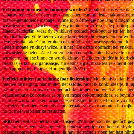
In training om mear ferbining te wurden?
Jo sille it iens wêze da
- foarby fersterke of duorsum - oanpasber, learend, leafst takomstfo
foar de gemiddelde manager, kinne jo jo ôffreegje hoe lang it fragmi
weardesystemen. Dochs sjogge wy teminsten yn 'e sosjale profitorgani
Haach, Nederlân, wêze dy't ynklusyf gedrach beskôget as ien fan har p
myn learlingen yn te fieren yn alle komplekse dimensjes fan har wurk
de eigentlike ‘akte’ fan ferbinen of ûndúdlik of fanselssprekkend: it 
lieders moatte ynklusyf wêze, is it net? De earste opdracht nei ynskr
antwurden te fielen. Alle fierdere learen en opdrachten hawwe te krij
wurdearre ‘sa’t se binne en wurde kinne’. De lieder kin dêr in foarbyld
prestaasjes fan' e organisaasje. Yn essinsje giet dizze learreis oer it
by Appreciating People, Hoogendijk, 2023).
It effekt mjitten fan training foar liederskip?
Mei de nivo's fan Kirk
hawwe de neiging, mar mjitten net safolle, moat ik konkludearje. It rap
training net oerskriuwe op it gedrach fan in persoan, wêr't alle deis
organisatoaryske prestaasjes op syn meast opkommende is, se beynfloedz
sicht op wurk, minsken, organisaasje miskien in bytsje feroare yn de 
learreizen foar lieders en adviseurs ferpakt yn twa mominten fan mjitte
no ta, mei wat kânsrike resultaten.
Skift nei Teal
It is fier fan substansjeel, d'r binne noch net genôch g
konstruktive) liederskipsoplieding better te begripen en hoe't dit by
organisatoarysk libben. Dat sei, ik haw de spegels sjoen fan hast hûnder