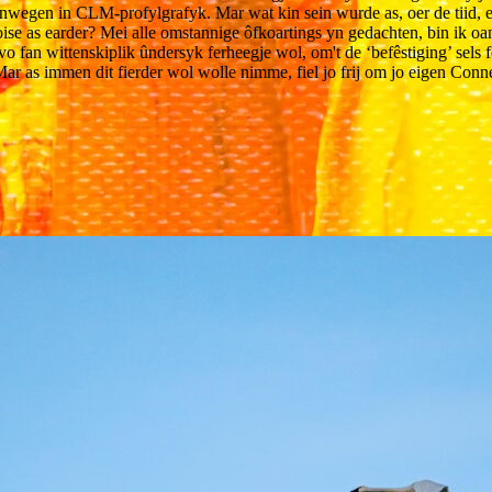
 fanwegen in CLM-profylgrafyk. Mar wat kin sein wurde as, oer de tiid, e
ise as earder? Mei alle omstannige ôfkoartings yn gedachten, bin ik oan
nivo fan wittenskiplik ûndersyk ferheegje wol, om't de ‘befêstiging’ sels 
 Mar as immen dit fierder wol wolle nimme, fiel jo frij om jo eigen Conn