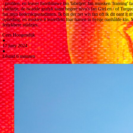
- profilen, en leaver fuortbliuwe fan 'labeljen' fan minsken 'framing'
ynklúzje, de twadde grafyk toant hegere nivo's fan Giel en / of Turquo
fan myn liederskipsstudinten. Ik bin der net wis fan oft ik dit oant it 
oplieding, en miskien it leareffekt foar harren in bytsje oanhâlde kin.
ferlykbere stúdzjes.
Cees Hoogendijk
●
17 juny 2024
●
Lêstiid 6 minuten