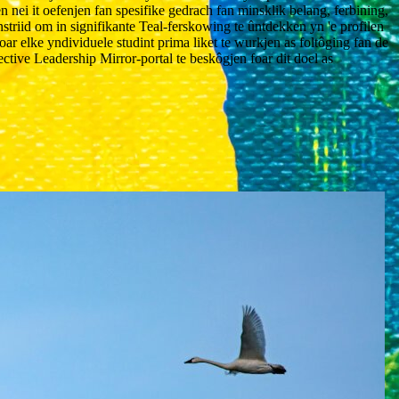
n nei it oefenjen fan spesifike gedrach fan minsklik belang, ferbining,
striid om in signifikante Teal-ferskowing te ûntdekken yn 'e profilen
foar elke yndividuele studint prima liket te wurkjen as foltôging fan de
ective Leadership Mirror-portal te beskôgjen foar dit doel as