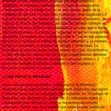
lo mismo en mis compañeros, de modo que estas diferentes
cualidades se reforzaban mutuamente en lugar de entorpecerse.
Curiosamente, en el trabajo esto no se nota mucho, aparte de la
sensación de que todo va bien. Solo cuando las cosas empiezan a ir
mal en el trabajo te das cuenta de que faltan buenas relaciones». Se
acuerda de Marcus Buckingham, que pasa del enfoque habitual en
los puntos fuertes y débiles a las cualidades y acciones que te hacen
feliz como persona: «Lo mejor, por supuesto, es que los compañeros
descubran y fomenten estas cualidades entre sí. Una de mis primeras
iniciativas es fomentar el trabajo en equipos integrales y ya estamos
viendo los resultados en términos de energía y creatividad. La
diversidad de personal puede animar mucho las cosas. En definitiva,
es muy inteligente conectar con un colega completamente diferente
—después de todo, a menudo buscamos a personas afines— y
espero dar ejemplo uniéndome a menudo a estos equipos y
buscando la conexión yo mismo».
¿Cómo marcar la diferencia?
Parece una pregunta paradójica: ¿cómo marcar la diferencia?
Stimulansz tiene especial éxito cuando puede desarrollar algo nuevo
y diferente junto con los municipios. Por supuesto, los 70 colegas de
Stimulansz son diferentes por definición. Es trabajando juntos y
combinando estas diferencias como se encuentran las mejores
soluciones. Parece muy fácil suponer que todos sacarán partido de