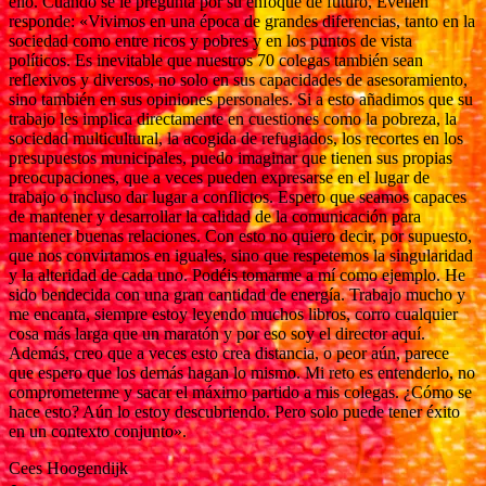
ello. Cuando se le pregunta por su enfoque de futuro, Evelien
responde: «Vivimos en una época de grandes diferencias, tanto en la
sociedad como entre ricos y pobres y en los puntos de vista
políticos. Es inevitable que nuestros 70 colegas también sean
reflexivos y diversos, no solo en sus capacidades de asesoramiento,
sino también en sus opiniones personales. Si a esto añadimos que su
trabajo les implica directamente en cuestiones como la pobreza, la
sociedad multicultural, la acogida de refugiados, los recortes en los
presupuestos municipales, puedo imaginar que tienen sus propias
preocupaciones, que a veces pueden expresarse en el lugar de
trabajo o incluso dar lugar a conflictos. Espero que seamos capaces
de mantener y desarrollar la calidad de la comunicación para
mantener buenas relaciones. Con esto no quiero decir, por supuesto,
que nos convirtamos en iguales, sino que respetemos la singularidad
y la alteridad de cada uno. Podéis tomarme a mí como ejemplo. He
sido bendecida con una gran cantidad de energía. Trabajo mucho y
me encanta, siempre estoy leyendo muchos libros, corro cualquier
cosa más larga que un maratón y por eso soy el director aquí.
Además, creo que a veces esto crea distancia, o peor aún, parece
que espero que los demás hagan lo mismo. Mi reto es entenderlo, no
comprometerme y sacar el máximo partido a mis colegas. ¿Cómo se
hace esto? Aún lo estoy descubriendo. Pero solo puede tener éxito
en un contexto conjunto».
Cees Hoogendijk