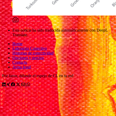
Esta noticia ha sido traducida automáticamente con DeepL
Translate.
Home
Liderazgo Conectivo
Historias de conectividad
Opciones y precios
Contacto
Aviso legal
Por favor, difunde el espejo de CL en tu red