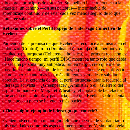
directora a principios de este año. Su apellido hace referencia a la
maestría, un camino —en sus palabras— interminable de
aprendizaje continuo y de estar cada vez menos seguro de lo que
uno cree saber.
Reflexiones sobre el Perfil Espejo de Liderazgo Conectivo de
Evelien
Partiendo de la premisa de que Evelien se reconoce a sí misma en el
color azul (Control), rojo (Dominancia), naranja (Obtener nuevos
resultados) y turquesa (Coherencia holística), su primera reacción es:
«Hace mucho tiempo, mi perfil DISC mostraba tanto rojo que debía
de ser una persona muy antipática. Sin embargo, creo que me he
movido bastante a lo largo de los años, especialmente en la dirección
de no saber. Cuanto más leo, más diferentes verdades y sabiduría
aprendo. La sugerencia de que el perfil turquesa-naranja recuerda al
liderazgo activista —¿Greenpeace? ¿Amnistía? o el «Guerrero del
espíritu humano» de Margaret Wheatley, el implacable benefactor
que actúa con sabiduría y paciencia, hace que Evelien se dé cuenta
de que poco a poco se ha vuelto más paciente».
¿Tienes algún ejemplo de liderazgo que conecte?
Evelien: «Recuerdo a un antiguo jefe que me veía de verdad, tanto
mis cualidades como mis aspectos menos buenos. Y, sin duda, veía