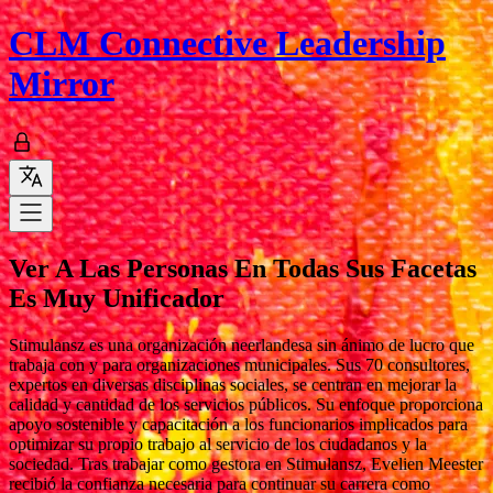
CLM
Connective Leadership
Mirror
Ver A Las Personas En Todas Sus Facetas
Es Muy Unificador
Stimulansz es una organización neerlandesa sin ánimo de lucro que
trabaja con y para organizaciones municipales. Sus 70 consultores,
expertos en diversas disciplinas sociales, se centran en mejorar la
calidad y cantidad de los servicios públicos. Su enfoque proporciona
apoyo sostenible y capacitación a los funcionarios implicados para
optimizar su propio trabajo al servicio de los ciudadanos y la
sociedad. Tras trabajar como gestora en Stimulansz, Evelien Meester
recibió la confianza necesaria para continuar su carrera como