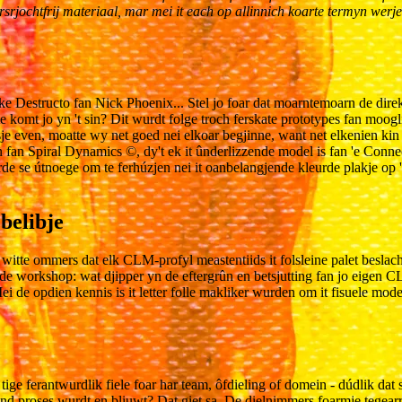
rjochtfrij materiaal, mar mei it each op allinnich koarte termyn werjefte
ke Destructo fan Nick Phoenix... Stel jo foar dat moarntemoarn de direkt
te komt jo yn 't sin? Dit wurdt folge troch ferskate prototypes fan moog
sje even, moatte wy net goed nei elkoar begjinne, want net elkenien 
 fan Spiral Dynamics ©, dy't ek it ûnderlizzende model is fan 'e Conne
de se útnoege om te ferhúzjen nei it oanbelangjende kleurde plakje op 'e 
belibje
 Wy witte ommers dat elk CLM-profyl meastentiids it folsleine palet besl
 de workshop: wat djipper yn de eftergrûn en betsjutting fan jo eigen C
i de opdien kennis is it letter folle makliker wurden om it fisuele mo
tige ferantwurdlik fiele foar har team, ôfdieling of domein - dúdlik dat 
end proses wurdt en bliuwt? Dat giet sa. De dielnimmers foarmje tegearr