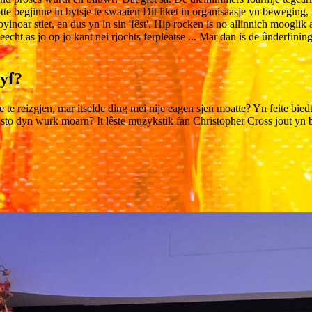
te begjinne in bytsje te swaaien Dit liket in organisaasje yn beweging
 byinoar stiet, en dus yn in sin 'fêst'. Hip rocken is no allinnich moogli
eweecht as jo op jo kant nei rjochts ferpleatse ... Mar dan is de ûnderfin
tyf?
ge te reizgjen, mar itselde ding mei nije eagen sjen moatte? Yn feite bie
hsto dyn wurk moarn? It lêste muzykstik fan Christopher Cross jout yn b