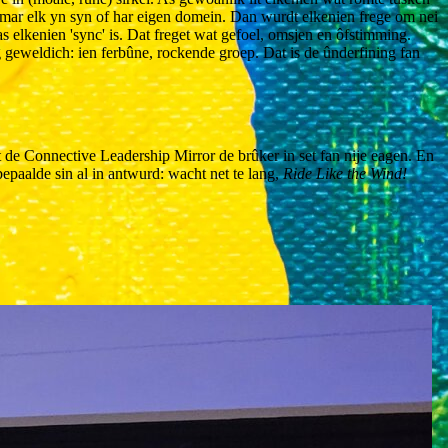
, mar elk yn syn of har eigen domein. Dan wurdt elkenien frege om nei
k as elkenien 'sync' is. Dat freget wat gefoel, omsjen en ôfstimming.
ing geweldich: ien ferbûne, rockende groep. Dat is de ûnderfining fan
dt de Connective Leadership Mirror de brûker in set fan nije eagen. En
epaalde sin al in antwurd: wacht net te lang,
Ride Like the Wind!