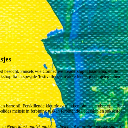
sjes
ed besocht. Fansels wie Connective Leadership it haadtema, en de
shop fia in spesjale 'festivalferzje' makke hiene, joech gelegenheid
 barre sil. Ferskillende kleurde oerflakken binne sichtber op 'e flier,
-slides meitsje in ferbining tusken ferbinende liederskip en suksesfol
in Nederlânsk publyk makke is, befettet it in protte Ingelske sitaten