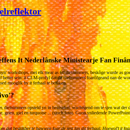
lreflektor
ffens It Nederlânske Ministearje Fan Finân
e 'myn' workshops, mei elk mear as 60 dielnimmers, beskôge wurde as go
 better sein: it CLM-profyl dat de dielnimmers foarôfgeand oan de work
oed mooglik by it ferhaal te belûken.
ivo'?
, dielnimmers opsteld yn in healsirkel, wachtsjend om te sjen wat der dan
je, grien, giel en turquoise ... (sjoch foto). Guon ynliedende PowerPoint
 dat beskikber te hawwen foar de rest fan dit ferhaal. Hoewol't it foar 