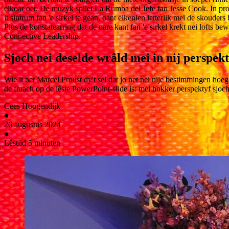
elkoar oer. De muzyk spilet La Rumba del Jefe fan Jesse Cook. In prot
it sintrum fan 'e sirkel te gean, oant elkenien letterlik mei de skouders
Plus de konstatearring dat de oare kant fan 'e sirkel krekt nei lofts b
Connective Leadership.
Sjoch nei deselde wrâld mei in nij perspek
Wie it net Marcel Proust dy't sei dat jo net nei nije bestimmingen hoe
de fraach op de lêste PowerPoint-slide is: mei hokker perspektyf sjoc
Cees Hoogendijk
●
26 augustus 2024
●
Lêstiid 5 minuten