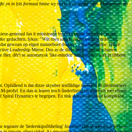
 yn in lyts formaat binne wy ​​net ta it ekstreme gien. Ekskuzes as dit
eur-generaal fan it ministearje by dekreet alle besteande regels,
like gedachten, lykas: "Wilt myn salaris noch betelle wurde?" of:
kin dat gewoan op eigen manneboet dwaan”. Ensafuorthinne. Dizze
ctive Leadership Mirror. Dus as de dielnimmers nei útlis harren
flier, dêr't se automatysk 'like-minden' moetsje, mei wa't in libbene
acht. Opfallend is dat dizze skynber ienfâldige metoade de dielnimmers
LM-profyl. En dan is learen troch ûnderfining en dialooch mei elkoar
del Spiral Dynamics te begripen. En tink derom: de meast komplekse
se tegearre de 'liederskipsôfdieling' foarmje? Dat se mei-inoar ferbine
e in (moaie, rûne) sirkel. As gewoanlik lit elkenien wat romte tusken