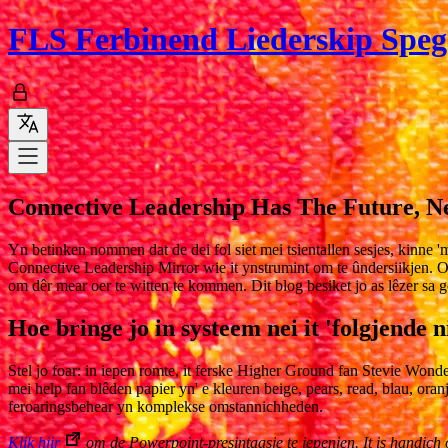
FLS
Ferbinend Liederskip Spege
Connective Leadership Has The Future, Ne
Yn betinken nommen dat de dei fol siet mei tsientallen sesjes, kinn
Connective Leadership Mirror wie it ynstrumint om te ûndersiikjen. Of
om dêr mear oer te witten te kommen. Dit blog besiket jo as lêzer sa g
Hoe bringe jo in systeem nei it 'folgjende n
Stel jo foar: in iepen romte, it ferske Higher Ground fan Stevie Wonder
mei help fan blêden papier yn' e kleuren beige, pears, read, blau, oran
feroaringsbehear yn komplekse omstannichheden.
Klik hjir
om de Powerpoint-presintaasje te iepenjen. It is handich om