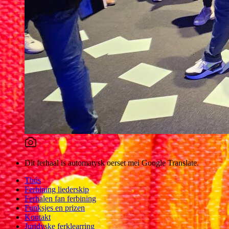
Dit ferhaal is automatysk oerset mei Google Translate.
Thús
Ferbining liederskip
Ferhalen fan ferbining
Funksjes en prizen
Kontakt
Juridyske ferklearring