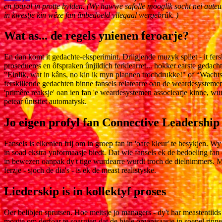
en foaral in protte bylden. (Wy hawwe safolle mooglik socht nei auteurs
in kwestje kin wêze fan ûnbedoeld yllegaal wergebrûk. )
Wat as... de regels ynienen feroarje?
En dan komt it gedachte-eksperimint. Driigjende muzyk spilet - it fers
prosedueres en ôfspraken ûnjildich ferklearret... hokker earste gedach
"Einlik, wat in kâns, no kin ik myn plannen trochdrukke!" of “Wacht
ferskillende gedachten binne fansels relatearre oan de weardesystemen
'primêre reaksje' oan ien fan 'e weardesystemen associearje kinne, wur
petear ûntstiet automatysk.
Jo eigen profyl fan Connective Leadership 
Fansels is elkenien frij om in groep fan in 'oare kleur' ​​te besykjen.
in soad ekstra ynformaasje biedt. Dat wie fansels ek de bedoeling fan
in bewezen oanpak dy't tige wurdearre wurdt troch de dielnimmers. Me
ferzje - sjoch de dia's - is ek de meast realistyske.
Liederskip is in kollektyf proses
Oer belibjen sprutsen. Hoe meitsje jo managers - dy't har meastentiids 
moatte om derfoar te soargjen dat de hiele organisaasje in soepel rinn