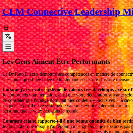
CLM
Connective Leadership M
Les Gens Aiment Être Performants
Le Dr Reto Diezi a démontré ses compétences en matière de connectivi
C'est ainsi qu'est née l'idée de lui demander d'écrire l'histoire mensue
Lorsque j'ai vu votre système de valeurs très développé, axé sur l'ora
Je comprends votre tentation, ainsi que votre déclaration suivante selon
de constater que l'orange dominait mes couleurs « inclusives », à savoir
lesquels le profil de ce système de valeurs devrait également être lu « 
personne que je veux être dans le monde.
Comment cela se rapporte-t-il à une bonne quantité de bleu (ordr
Je dois noter que lorsque j'ai répondu à l'enquête, et je ne saurais pa
points sur trois réponses, à la manière d'un 4-3-3. Je vois maintenant 