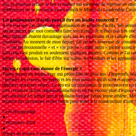
oui, je pourrais refaire le test et utiliser ma méthode de réponse de m
préférences de la personne ayant rempli le Miroir du Leadership Conn
Un gestionnaire d'actifs peut-il être un leader connectif ?
Il est vrai que j'ai dirigé une organisation de gestion d'actifs, très or
savait mieux que moi comment faire son travail. Je n'étais pas très obéi
Mes rapports étaient davantage axés sur les processus et la culture d'
quotidien. Au moment de mon départ, j'ai été très heureuse de constat
», « vie professionnelle » et « vie privée », mais aussi « pleine conscie
tout cela s'est produit en seulement quelques années. Comme je l'ai so
loisirs, la cohésion, le fait d'être sur scène, les résultats et les applaud
Qu'est-ce qui vous donne de l'énergie ?
J'aime passer du temps avec ma petite-fille de trois ans. J'apprends b
: prendre les choses, les jouets et les jeux pour ce qu'ils sont et appréc
déplacer quelques objets. Le jeu est un processus, le processus est un j
moi certaines tâches organisationnelles et où j'ai encore plus d'espac
pas atteindre les temps que je réalisais lorsque j'étais jeune athlète.
relation des personnes et des fonds pour aider à la construction d'une no
Cees Hoogendijk
●
2 décembre 2024
●
Temps de lecture 5 minutes