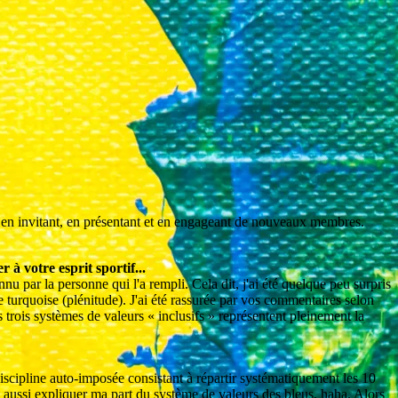
 en invitant, en présentant et en engageant de nouveaux membres.
r à votre esprit sportif...
nu par la personne qui l'a rempli. Cela dit, j'ai été quelque peu surpris
le turquoise (plénitude). J'ai été rassurée par vos commentaires selon
s trois systèmes de valeurs « inclusifs » représentent pleinement la
discipline auto-imposée consistant à répartir systématiquement les 10
it aussi expliquer ma part du système de valeurs des bleus, haha. Alors