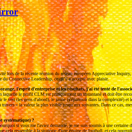
irror
té lors de la récente réunion du réseau européen Appreciative Inquiry,
lle du Connective Leadership, ce qu'il a accepté avec plaisir.
nge, l'esprit d'entreprise et les résultats, j'ai été tenté de l'associe
 laquelle le profil CLM est pratiquement un instantané et doit être recon
 le vert (les gens d'abord), le jaune (s'épanouir dans la complexité) et 
à travers » la valeur la plus visible jusqu'aux suivantes. Dans ce cas, me
e systématique) ?
s pourquoi si vous me l'aviez demandé, je me suis soumis à une certaine 
que cela ressemble à la stratégie d'une équipe de football, et cela pourra