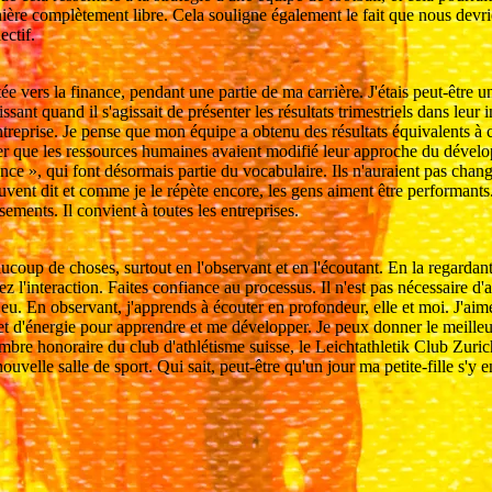
anière complètement libre. Cela souligne également le fait que nous devri
ectif.
ientée vers la finance, pendant une partie de ma carrière. J'étais peut-être
ssant quand il s'agissait de présenter les résultats trimestriels dans leur
entreprise. Je pense que mon équipe a obtenu des résultats équivalents 
er que les ressources humaines avaient modifié leur approche du dévelop
nce », qui font désormais partie du vocabulaire. Ils n'auraient pas changé
uvent dit et comme je le répète encore, les gens aiment être performants
issements. Il convient à toutes les entreprises.
eaucoup de choses, surtout en l'observant et en l'écoutant. En la regard
iez l'interaction. Faites confiance au processus. Il n'est pas nécessaire d'
eu. En observant, j'apprends à écouter en profondeur, elle et moi. J'aime 
e et d'énergie pour apprendre et me développer. Je peux donner le meill
 Membre honoraire du club d'athlétisme suisse, le Leichtathletik Club Zur
uvelle salle de sport. Qui sait, peut-être qu'un jour ma petite-fille s'y 