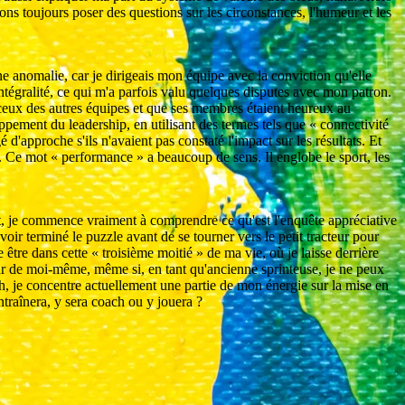
ons toujours poser des questions sur les circonstances, l'humeur et les
 une anomalie, car je dirigeais mon équipe avec la conviction qu'elle
 intégralité, ce qui m'a parfois valu quelques disputes avec mon patron.
à ceux des autres équipes et que ses membres étaient heureux au
pement du leadership, en utilisant des termes tels que « connectivité
 d'approche s'ils n'avaient pas constaté l'impact sur les résultats. Et
. Ce mot « performance » a beaucoup de sens. Il englobe le sport, les
ant, je commence vraiment à comprendre ce qu'est l'enquête appréciative
avoir terminé le puzzle avant de se tourner vers le petit tracteur pour
être dans cette « troisième moitié » de ma vie, où je laisse derrière
eur de moi-même, même si, en tant qu'ancienne sprinteuse, je ne peux
ich, je concentre actuellement une partie de mon énergie sur la mise en
entraînera, y sera coach ou y jouera ?