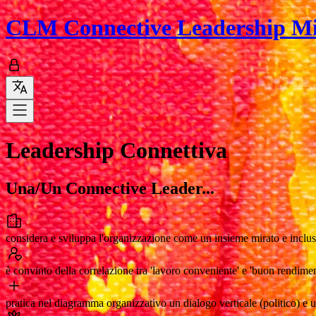
CLM
Connective Leadership M
Leadership Connettiva
Una/Un Connective Leader...
considera e sviluppa l'organizzazione come un insieme mirato e inclusi
è convinto della correlazione tra 'lavoro conveniente' e 'buon rendim
pratica nel diagramma organizzativo un dialogo verticale (politico) e u