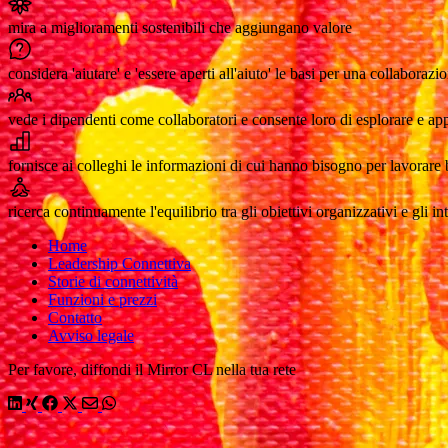
mira a miglioramenti sostenibili che aggiungano valore
considera 'aiutare' e 'essere aperti all'aiuto' le basi per una collaborazi
vede i dipendenti come collaboratori e consente loro di esplorare e appl
fornisce ai colleghi le informazioni di cui hanno bisogno per lavorare
ricerca continuamente l'equilibrio tra gli obiettivi organizzativi e gli int
Home
Leadership Connettiva
Storie di connettività
Funzioni e prezzi
Contatto
Avviso legale
Per favore, diffondi il Mirror CL nella tua rete