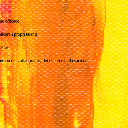
one efficace
icare i propri talenti
 bene
eressi dei collaboratori, dei clienti e della società