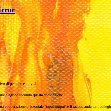
irror
vo di persone e attività
ento' e agisce secondo questa convinzione
na cooperazione orizzontale (input-output) e li raccomanda tra i collegh